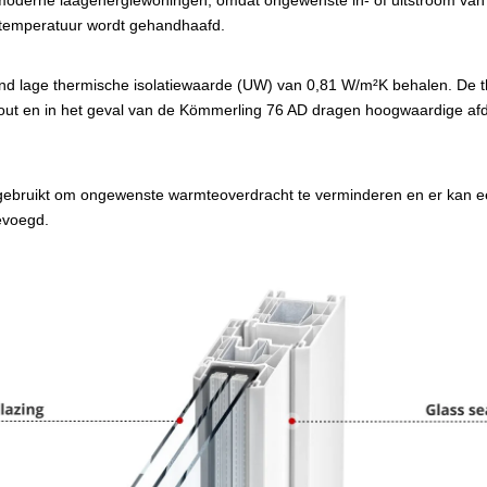
r moderne laagenergiewoningen, omdat ongewenste in- of uitstroom va
ntemperatuur wordt gehandhaafd.
kend lage thermische isolatiewaarde (UW) van 0,81 W/m²K behalen. De t
hout en in het geval van de Kömmerling 76 AD dragen hoogwaardige afd
gebruikt om ongewenste warmteoverdracht te verminderen en er kan ee
evoegd.