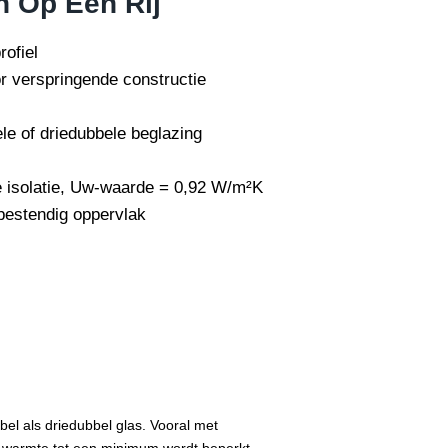
n Op Een Rij
ofiel
or verspringende constructie
le of driedubbele beglazing
 isolatie, Uw-waarde = 0,92 W/m²K
estendig oppervlak
el als driedubbel glas. Vooral met