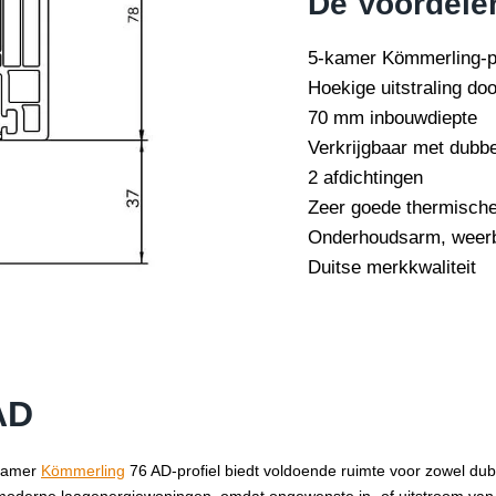
De Voordele
5-kamer Kömmerling-pr
Hoekige uitstraling do
70 mm inbouwdiepte
Verkrijgbaar met dubbe
2 afdichtingen
Zeer goede thermische
Onderhoudsarm, weerb
Duitse merkkwaliteit
AD
-kamer
Kömmerling
76 AD-profiel biedt voldoende ruimte voor zowel dubb