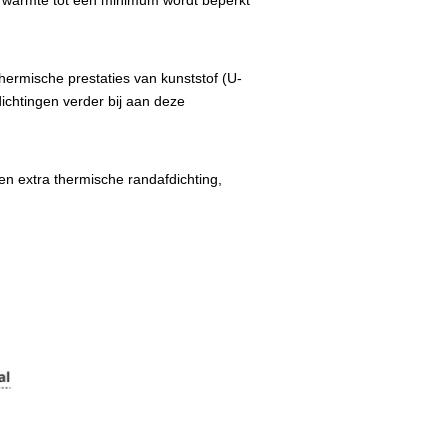
n warmte tot een minimum wordt beperkt
hermische prestaties van kunststof (U-
ichtingen verder bij aan deze
n extra thermische randafdichting,