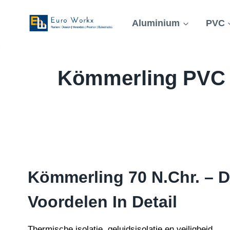
Doorgaan
naar
Aluminium
PVC
inhoud
Kömmerling PVC R
Kömmerling 70 N.Chr. – 
Voordelen In Detail
Thermische isolatie, geluidsisolatie en veiligheid