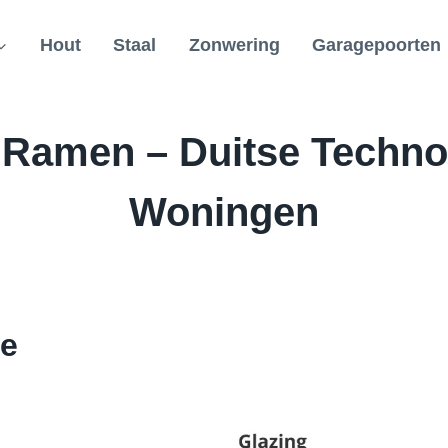
Hout
Staal
Zonwering
Garagepoorten
amen – Duitse Technol
Woningen
De