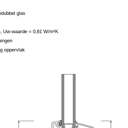
edubbel glas
ie, Uw-waarde = 0,81 W/m²K
ningen
g oppervlak