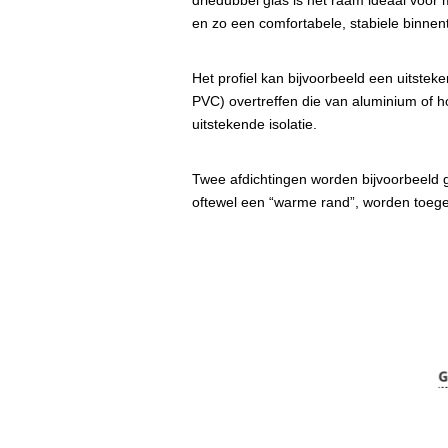
driedubbel glas is het raam ideaal voo
en zo een comfortabele, stabiele binne
Het profiel kan bijvoorbeeld een uitste
PVC) overtreffen die van aluminium of 
uitstekende isolatie.
Twee afdichtingen worden bijvoorbeeld 
oftewel een “warme rand”, worden toeg