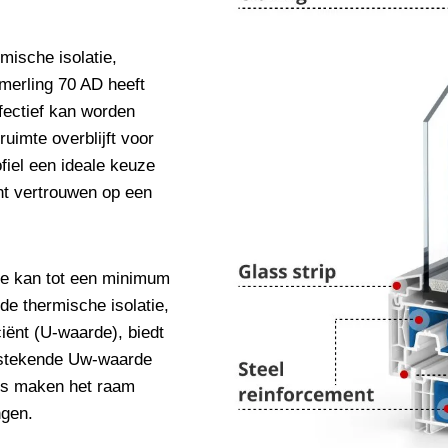
mische isolatie,
mmerling 70 AD heeft
fectief kan worden
uimte overblijft voor
fiel een ideale keuze
nt vertrouwen op een
e kan tot een minimum
de thermische isolatie,
iënt (U-waarde), biedt
itstekende Uw-waarde
us maken het raam
ngen.