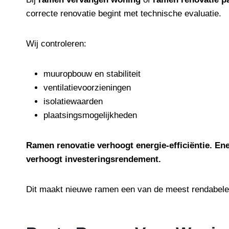
correcte renovatie begint met technische evaluatie.
Wij controleren:
muuropbouw en stabiliteit
ventilatievoorzieningen
isolatiewaarden
plaatsingsmogelijkheden
Ramen renovatie verhoogt energie-efficiëntie. E
verhoogt investeringsrendement.
Dit maakt nieuwe ramen een van de meest rendabele