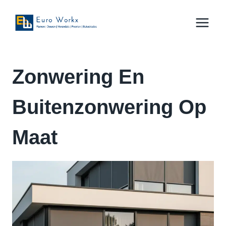
Doorgaan
naar
inhoud
Zonwering En
Buitenzonwering Op
Maat